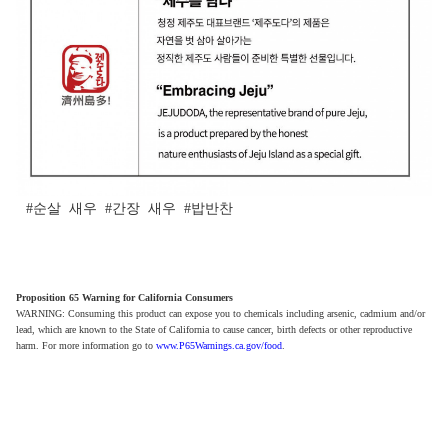
#순살
새우
#간장
새우
#밥반찬
Proposition 65 Warning for California Consumers
WARNING: Consuming this product can expose you to chemicals including arsenic, cadmium and/or
lead, which are known to the State of California to cause cancer, birth defects or other reproductive
harm. For more information go to
www.P65Warnings.ca.gov/food
.