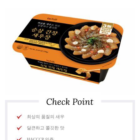
최상의 품질의 새우
달큰하고 쫄깃한 맛
HACCCP 인증