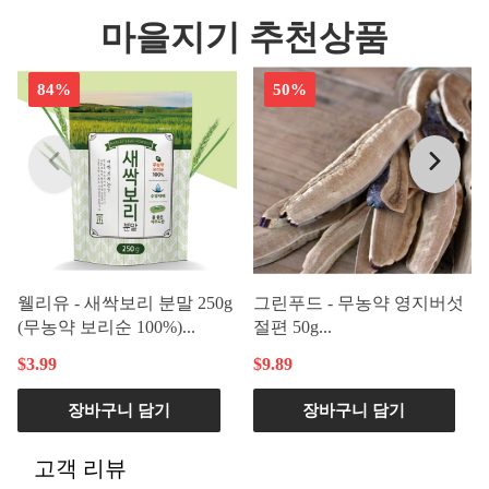
마을지기 추천상품
84%
50%
웰리유 - 새싹보리 분말 250g
그린푸드 - 무농약 영지버섯
(무농약 보리순 100%)...
절편 50g...
$3.99
$9.89
장바구니 담기
장바구니 담기
고객 리뷰