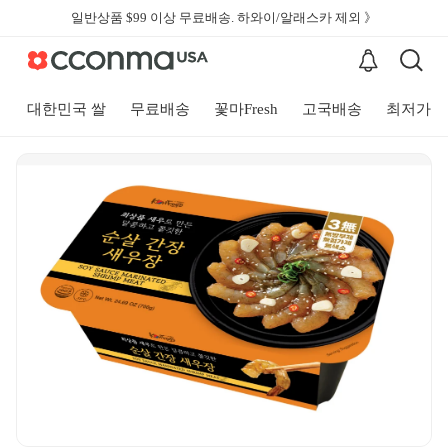
일반상품 $99 이상 무료배송. 하와이/알래스카 제외 》
대한민국 쌀
무료배송
꽃마Fresh
고국배송
최저가