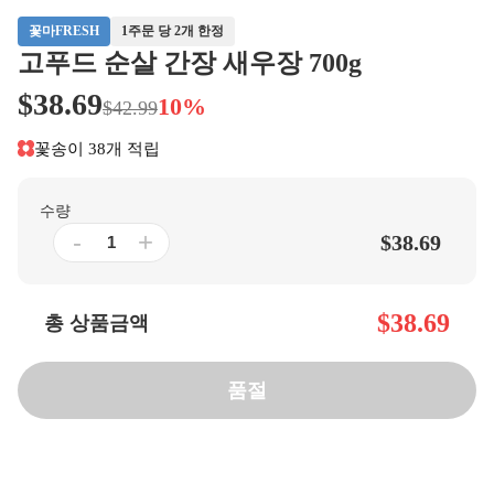
꽃마FRESH
1주문 당 2개 한정
고푸드 순살 간장 새우장 700g
$38.69
10%
$42.99
꽃송이 38개 적립
수량
-
+
$38.69
$38.69
총 상품금액
품절