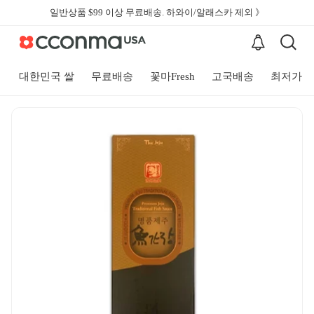
일반상품 $99 이상 무료배송. 하와이/알래스카 제외 》
대한민국 쌀
무료배송
꽃마Fresh
고국배송
최저가