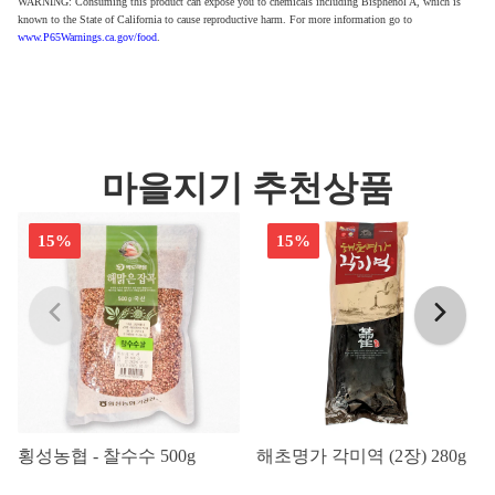
WARNING: Consuming this product can expose you to chemicals including Bisphenol A, which is
known to the State of California to cause reproductive harm. For more information go to
www.P65Warnings.ca.gov/food
.
마을지기 추천상품
15%
15%
횡성농협 - 찰수수 500g
해초명가 각미역 (2장) 280g