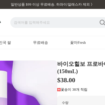
일반상품 $99 이상 무료배송. 하와이/알래스카 제외 》
민국 쌀
무료배송
꽃마Fresh
바이오힐보 프로바
(150mL)
$38.00
꽃송이 38개 적립
수량