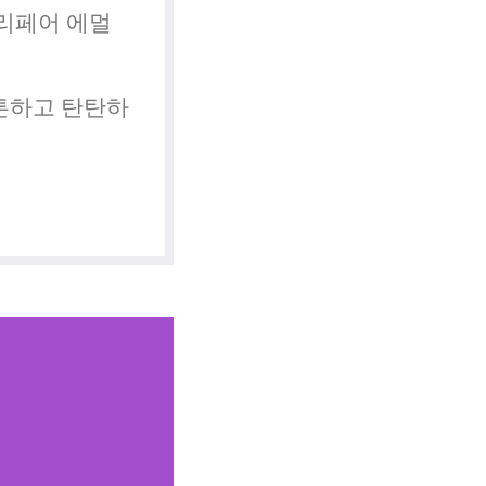
 리페어 에멀
튼하고 탄탄하