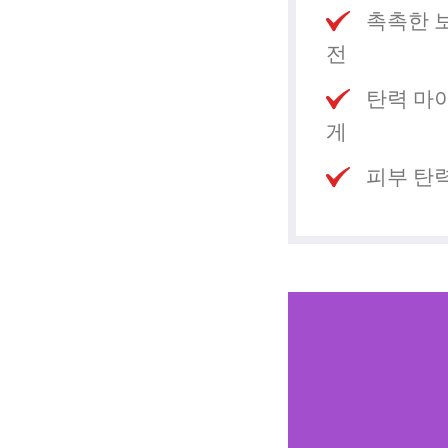
촉촉한 
전
탄력 마
게
피부 탄력