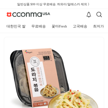
일반상품 $99 이상 무료배송. 하와이/알래스카 제외 》
대한민국 쌀
무료배송
꽃마Fresh
고국배송
최저가