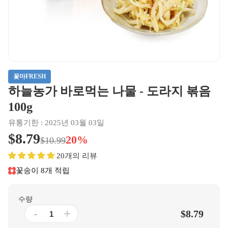
꽃마FRESH
하늘농가 바로먹는 나물 - 도라지 볶음
100g
유통기한 : 2025년 03월 03일
$8.79
20%
$10.99
20개의 리뷰
꽃송이 8개 적립
수량
-
+
$8.79