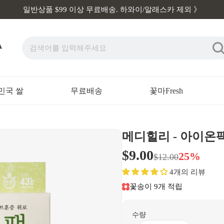
일반상품 $99 이상 무료배송. 하와이/알래스카 제외 》
민국 쌀
무료배송
꽃마Fresh
메디힐리 - 아이온팩
$9.00
25%
$12.00
4개의 리뷰
꽃송이 9개 적립
수량