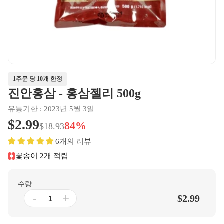
1주문 당 10개 한정
진안홍삼 - 홍삼젤리 500g
유통기한 : 2023년 5월 3일
$2.99
84%
$18.93
6개의 리뷰
꽃송이 2개 적립
수량
-
+
$2.99