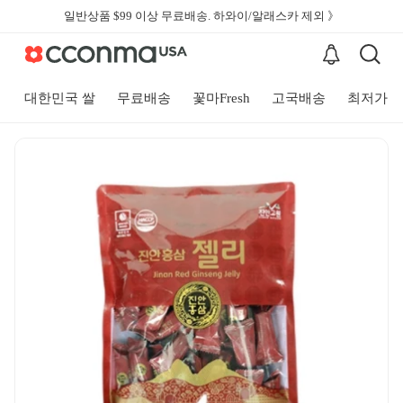
일반상품 $99 이상 무료배송. 하와이/알래스카 제외 》
대한민국 쌀
무료배송
꽃마Fresh
고국배송
최저가