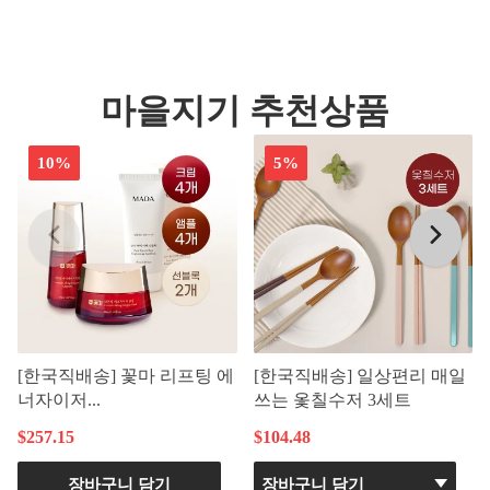
마을지기 추천상품
10%
5%
[한국직배송] 꽃마 리프팅 에
[한국직배송] 일상편리 매일
너자이저...
쓰는 옻칠수저 3세트
$257.15
$104.48
장바구니 담기