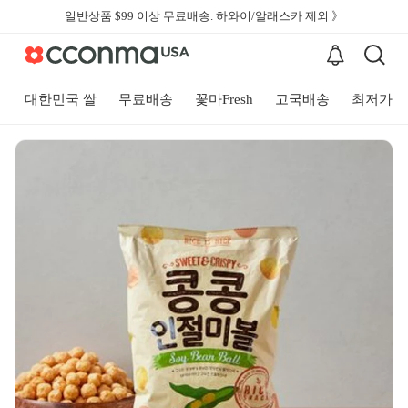
일반상품 $99 이상 무료배송. 하와이/알래스카 제외 》
대한민국 쌀
무료배송
꽃마Fresh
고국배송
최저가