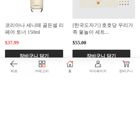
코리아나 세니떼 골든셀 리
[한국도자기] 호호당 우리가
페어 토너 150ml
족 윷놀이 세트...
$37.99
$55.00
장바구니 담기
장바구니 담기
고객 리뷰
뒤로
카테고리
홈
마이페이지
장바구니
이 제품에 대한 리뷰가 아직 없습니다
항목을 찾을 수 없습니다
공지사항 >