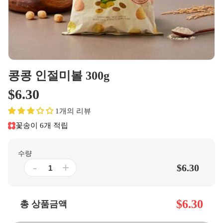
콩콩 인절미볼 300g
$6.30
1개의 리뷰
꽃송이 6개 적립
수량
-
+
$6.30
$6.30
총 상품금액