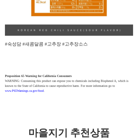
#숙성담 #새콤달콤 #고추장 #고추장소스
Proposition 65 Warning for California Consumers
WARNING: Consuming this product can expose you to chemicals including Bisphenol A, which is
known to the State of California to cause reproductive harm. For more information go to
www.P65Warnings.ca.gov/food
.
마을지기 추천상품