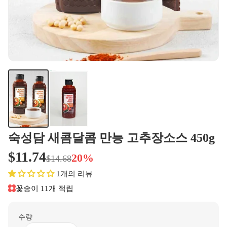
숙성담 새콤달콤 만능 고추장소스 450g
$11.74
20%
$14.68
1개의 리뷰
꽃송이 11개 적립
수량