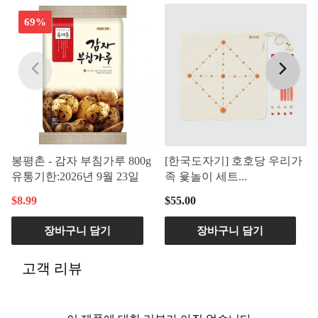
69%
봉평촌 - 감자 부침가루 800g
[한국도자기] 호호당 우리가
유통기한:2026년 9월 23일
족 윷놀이 세트...
$8.99
$55.00
장바구니 담기
장바구니 담기
고객 리뷰