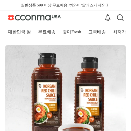
일반상품 $99 이상 무료배송. 하와이/알래스카 제외 》
대한민국 쌀
무료배송
꽃마Fresh
고국배송
최저가