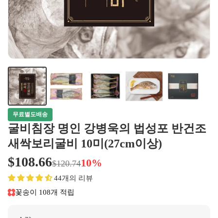
무료별도배송
굴비침장 명인 강병욱의 법성포 반건조
새싹보리굴비 10미(27cm이상)
$108.66
10%
$120.74
44개의 리뷰
꽃송이 108개 적립