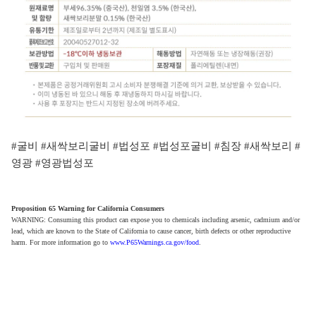
#굴비 #새싹보리굴비 #법성포 #법성포굴비 #침장 #새싹보리 #
영광 #영광법성포
Proposition 65 Warning for California Consumers
WARNING: Consuming this product can expose you to chemicals including arsenic, cadmium and/or
lead, which are known to the State of California to cause cancer, birth defects or other reproductive
harm. For more information go to
www.P65Warnings.ca.gov/food
.