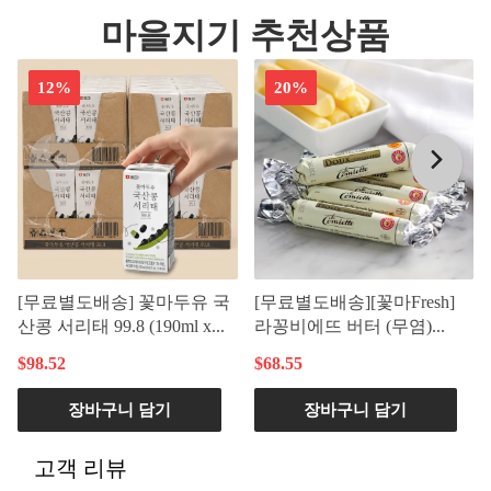
마을지기 추천상품
12%
20%
[무료별도배송] 꽃마두유 국
[무료별도배송][꽃마Fresh]
산콩 서리태 99.8 (190ml x...
라꽁비에뜨 버터 (무염)...
$98.52
$68.55
장바구니 담기
장바구니 담기
고객 리뷰