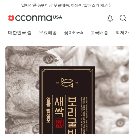
일반상품 $99 이상 무료배송. 하와이/알래스카 제외 》
대한민국 쌀
무료배송
꽃마Fresh
고국배송
최저가