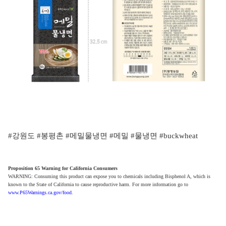
#강원도 #봉평촌 #메밀물냉면 #메밀 #물냉면 #buckwheat
Proposition 65 Warning for California Consumers
WARNING: Consuming this product can expose you to chemicals including Bisphenol A, which is
known to the State of California to cause reproductive harm. For more information go to
www.P65Warnings.ca.gov/food
.