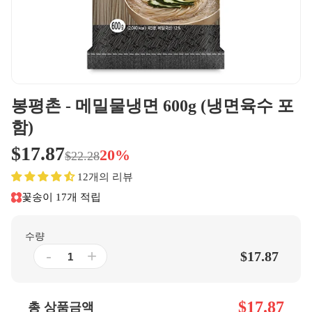
봉평촌 - 메밀물냉면 600g (냉면육수 포
함)
$17.87
20%
$22.28
12개의 리뷰
꽃송이 17개 적립
수량
-
+
$17.87
$17.87
총 상품금액