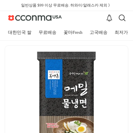
일반상품 $99 이상 무료배송. 하와이/알래스카 제외 》
대한민국 쌀
무료배송
꽃마Fresh
고국배송
최저가