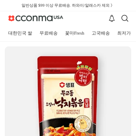
일반상품 $99 이상 무료배송. 하와이/알래스카 제외 》
대한민국 쌀
무료배송
꽃마Fresh
고국배송
최저가