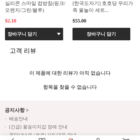
실리콘 스마일 컵받침(핑크/
[한국도자기] 호호당 우리가
오렌지/그린/블루)
족 윷놀이 세트...
$2.10
$55.00
장바구니 담기
고객 리뷰
이 제품에 대한 리뷰가 아직 없습니다
항목을 찾을 수 없습니다
공지사항 >
배송안내
[긴급] 꽃송이지갑 장애 안내
꽃마USA의 ‘코로나19' 대응 안내