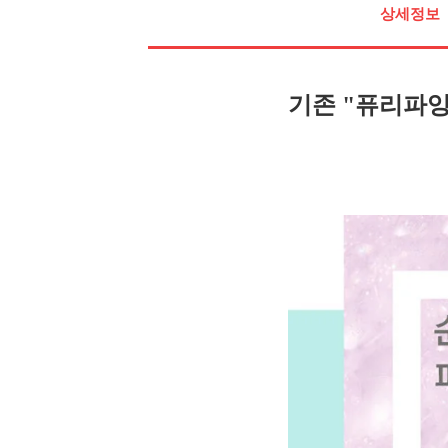
상세정보
기존 "퓨리파잉