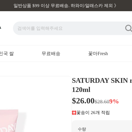
일반상품 $99 이상 무료배송. 하와이/알래스카 제외 》
민국 쌀
무료배송
꽃마Fresh
SATURDAY SKIN r
120ml
$26.00
9%
$28.60
꽃송이 26개 적립
수량