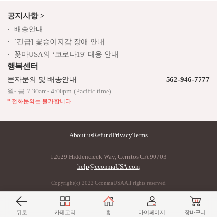
공지사항 >
배송안내
[긴급] 꽃송이지갑 장애 안내
꽃마USA의 ‘코로나19' 대응 안내
행복센터
문자문의 및 배송안내
562-946-7777
월~금 7:30am~4:00pm (Pacific time)
* 전화문의는 불가합니다.
About us
Refund
Privacy
Terms
12629 Hiddencreek Way, Cerritos CA 90703
help@cconmaUSA.com
Copyright(c) 2022 CconmaUSA All rights reserved
뒤로
카테고리
홈
마이페이지
장바구니