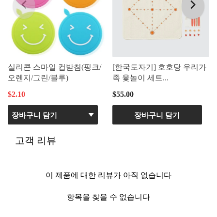
실리콘 스마일 컵받침(핑크/
[한국도자기] 호호당 우리가
오렌지/그린/블루)
족 윷놀이 세트...
$2.10
$55.00
장바구니 담기
고객 리뷰
이 제품에 대한 리뷰가 아직 없습니다
항목을 찾을 수 없습니다