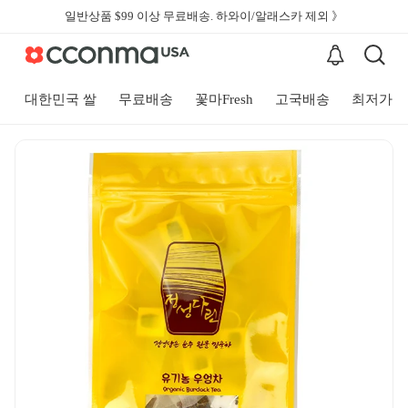
일반상품 $99 이상 무료배송. 하와이/알래스카 제외 》
대한민국 쌀
무료배송
꽃마Fresh
고국배송
최저가