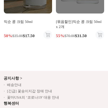
믹순 콩 크림 50ml
[묶음할인]믹순 콩 크림 50ml
x 2개
50%
$17.50
55%
$31.50
$35.00
$70.00
공지사항 >
배송안내
[긴급] 꽃송이지갑 장애 안내
꽃마USA의 ‘코로나19' 대응 안내
행복센터