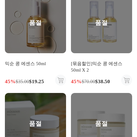
품절
품절
믹순 콩 에센스 50ml
[묶음할인]믹순 콩 에센스
50ml X 2
45%
$19.25
45%
$38.50
$35.00
$70.00
품절
품절