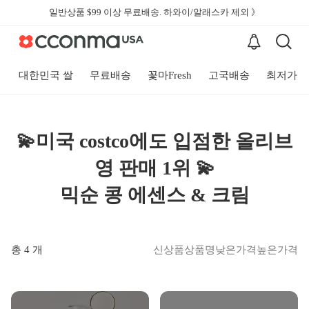
일반상품 $99 이상 무료배송. 하와이/알래스카 제외 》
대한민국 쌀
무료배송
꽃마Fresh
고국배송
최저가
💫미국 costco에도 입점한 올리브
영 판매 1위 💫
믹순 콩 에센스 & 크림
총 4 개
신상품
상품명
낮은가격
높은가격